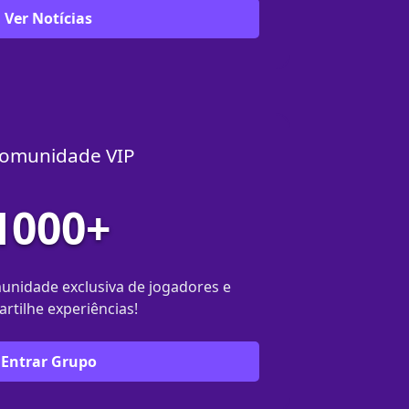
Ver Notícias
Comunidade VIP
1000+
unidade exclusiva de jogadores e
rtilhe experiências!
Entrar Grupo