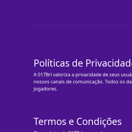
Políticas de Privacida
A 017Brl valoriza a privacidade de seus us
nossos canais de comunicação. Todos os dad
jogadores.
Termos e Condições