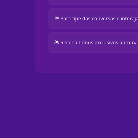
💬 Participe das conversas e interaj
🎁 Receba bônus exclusivos autom