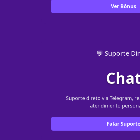
Ver Bônus
💬 Suporte Di
Cha
Suporte direto via Telegram, r
atendimento persona
Falar Suport