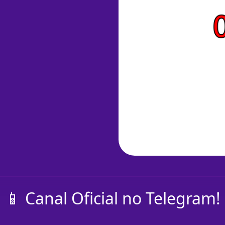
📱 Canal Oficial no Telegram!