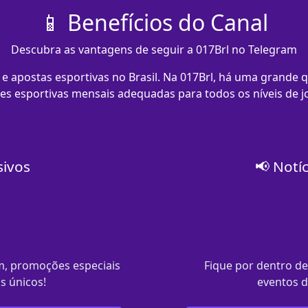
📱 Benefícios do Canal
Descubra as vantagens de seguir a 017Brl no Telegram
e e apostas esportivas no Brasil. Na 017Brl, há uma grande
s esportivas mensais adequadas para todos os níveis de j
sivos
📢 Notí
m, promoções especiais
Fique por dentro d
s únicos!
eventos d