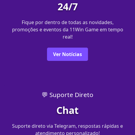
24/7
Fique por dentro de todas as novidades,
promoções e eventos da 11Win Game em tempo
real!
Ver Notícias
💬 Suporte Direto
Chat
Suporte direto via Telegram, respostas rápidas e
atendimento personalizado!