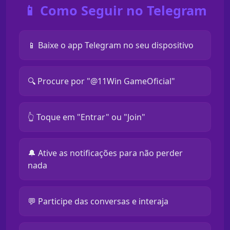
📱 Como Seguir no Telegram
📱 Baixe o app Telegram no seu dispositivo
🔍 Procure por "@11Win GameOficial"
👆 Toque em "Entrar" ou "Join"
🔔 Ative as notificações para não perder
nada
💬 Participe das conversas e interaja