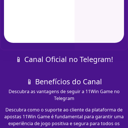
📱 Canal Oficial no Telegram!
📱 Benefícios do Canal
Descubra as vantagens de seguir a 11Win Game no
Telegram
Descubra como o suporte ao cliente da plataforma de
apostas 11Win Game é fundamental para garantir uma
experiência de jogo positiva e segura para todos os