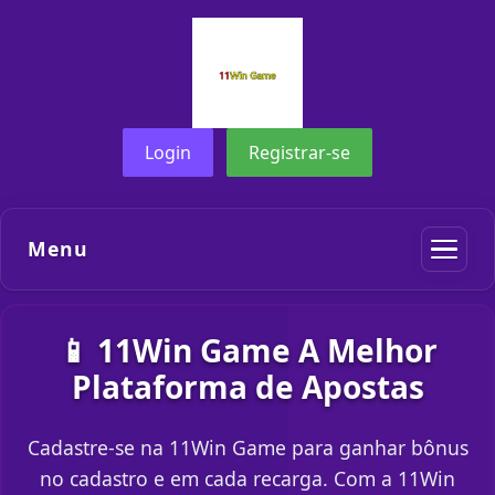
Login
Registrar-se
Menu
📱 11Win Game A Melhor
Plataforma de Apostas
Cadastre-se na 11Win Game para ganhar bônus
no cadastro e em cada recarga. Com a 11Win