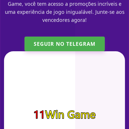
Game, você tem acesso a promoções incríveis e
uma experiência de jogo inigualável. Junte-se aos
vencedores agora!
SEGUIR NO TELEGRAM