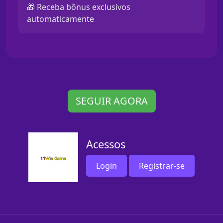
🎁 Receba bônus exclusivos
automaticamente
SEGUIR AGORA
Acessos
Login
Registrar-se