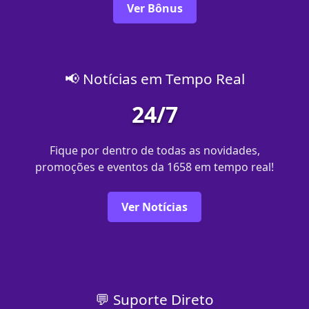
Ver Bônus
📢 Notícias em Tempo Real
24/7
Fique por dentro de todas as novidades,
promoções e eventos da 1658 em tempo real!
Ver Notícias
💬 Suporte Direto