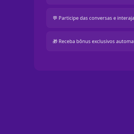
💬 Participe das conversas e interaj
🎁 Receba bônus exclusivos autom