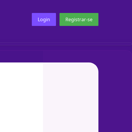
Login
Registrar-se