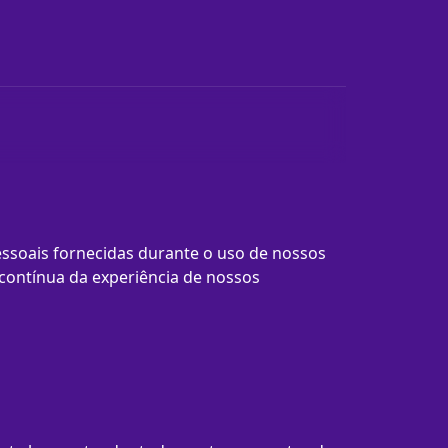
essoais fornecidas durante o uso de nossos
 contínua da experiência de nossos