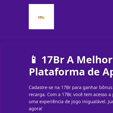
📱 17Br A Melhor
Plataforma de A
Cadastre-se na 17Br para ganhar bônus
recarga. Com a 17Br, você tem acesso a 
uma experiência de jogo inigualável. J
agora!