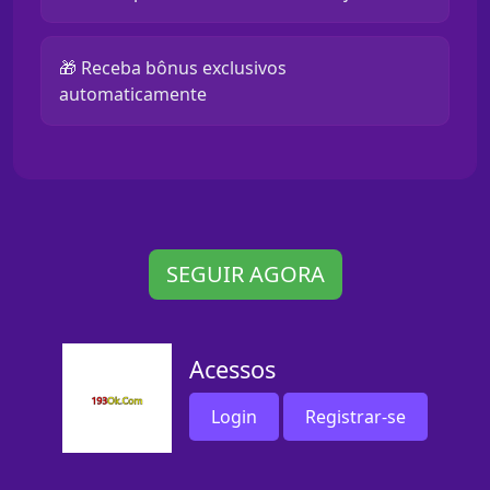
🎁 Receba bônus exclusivos
automaticamente
SEGUIR AGORA
Acessos
Login
Registrar-se