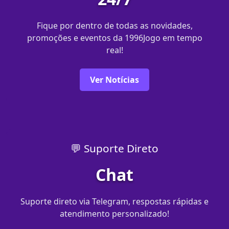
Fique por dentro de todas as novidades,
promoções e eventos da 1996Jogo em tempo
real!
Ver Notícias
💬 Suporte Direto
Chat
Suporte direto via Telegram, respostas rápidas e
atendimento personalizado!