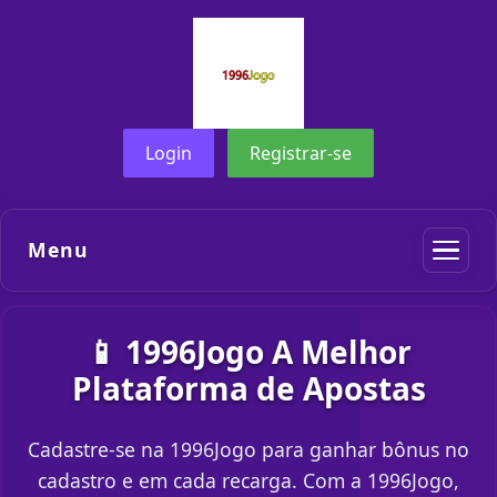
Login
Registrar-se
Menu
📱 1996Jogo A Melhor
Plataforma de Apostas
Cadastre-se na 1996Jogo para ganhar bônus no
cadastro e em cada recarga. Com a 1996Jogo,