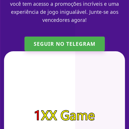
você tem acesso a promoções incríveis e uma
experiência de jogo inigualável. Junte-se aos
vencedores agora!
SEGUIR NO TELEGRAM