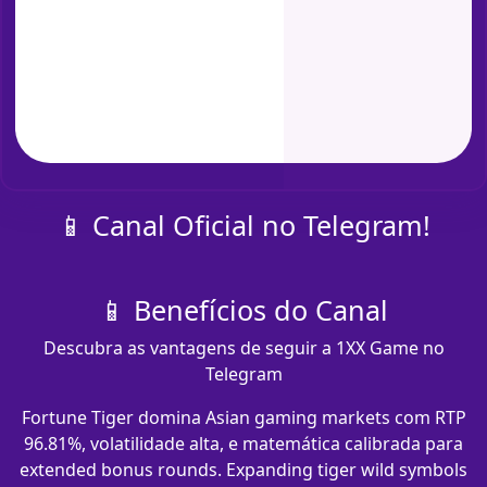
📱 Canal Oficial no Telegram!
📱 Benefícios do Canal
Descubra as vantagens de seguir a 1XX Game no
Telegram
Fortune Tiger domina Asian gaming markets com RTP
96.81%, volatilidade alta, e matemática calibrada para
extended bonus rounds. Expanding tiger wild symbols