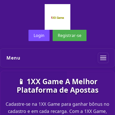
Login
Registrar-se
Menu
📱 1XX Game A Melhor
Plataforma de Apostas
Cadastre-se na 1XX Game para ganhar bônus no
cadastro e em cada recarga. Com a 1XX Game,