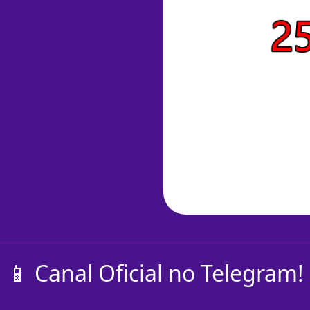
📱 Canal Oficial no Telegram!