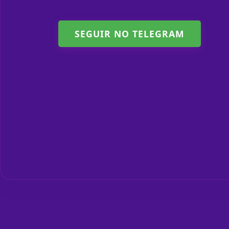
SEGUIR NO TELEGRAM