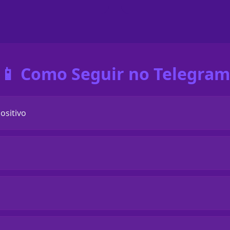
📱 Como Seguir no Telegram
ositivo