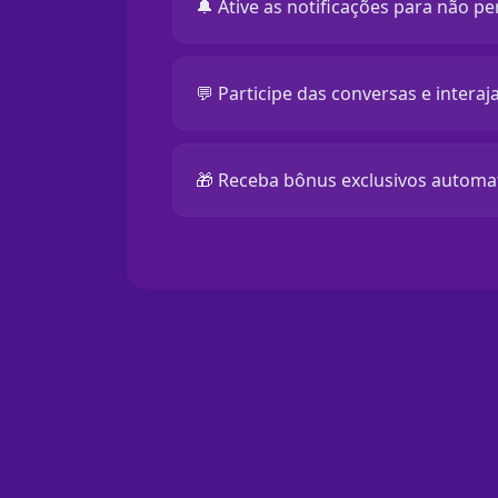
🔔 Ative as notificações para não p
💬 Participe das conversas e interaj
🎁 Receba bônus exclusivos autom