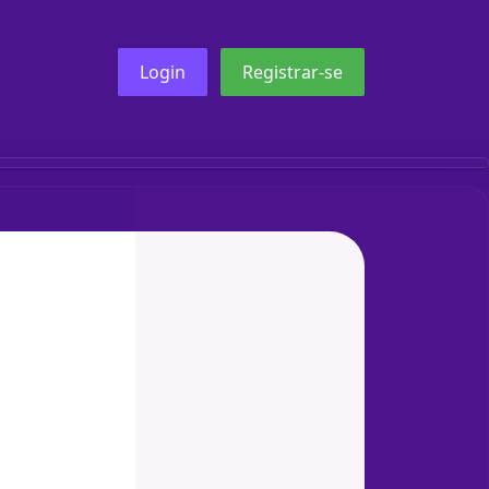
Login
Registrar-se