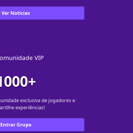
Ver Notícias
Comunidade VIP
1000+
unidade exclusiva de jogadores e
rtilhe experiências!
Entrar Grupo