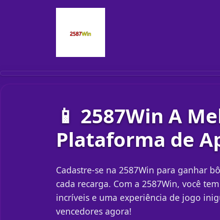
📱 2587Win A Me
Plataforma de A
Cadastre-se na 2587Win para ganhar bô
cada recarga. Com a 2587Win, você tem
incríveis e uma experiência de jogo inig
vencedores agora!