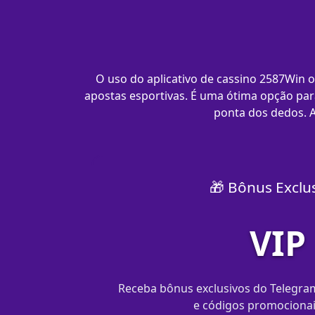
O uso do aplicativo de cassino 2587Win o
apostas esportivas. É uma ótima opção par
ponta dos dedos. A
🎁 Bônus Exclu
VIP
Receba bônus exclusivos do Telegra
e códigos promocionai