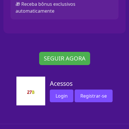
🎁 Receba bônus exclusivos
automaticamente
SEGUIR AGORA
Acessos
Login
Registrar-se