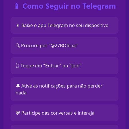
📱 Como Seguir no Telegram
📱 Baixe o app Telegram no seu dispositivo
🔍 Procure por "@27BOficial"
👆 Toque em "Entrar" ou "Join"
🔔 Ative as notificações para não perder
nada
💬 Participe das conversas e interaja