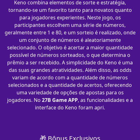
Keno combina elementos de sorte e estratégia,
tornando-se um favorito tanto para novatos quanto
para jogadores experientes. Neste jogo, os
participantes escolhem uma série de números,
geralmente entre 1 e 80, e um sorteio é realizado, onde
um conjunto de números é aleatoriamente
selecionado. O objetivo é acertar a maior quantidade
possível de números sorteados, o que determina o
prêmio a ser recebido. A simplicidade do Keno é uma
das suas grandes atratividades. Além disso, as odds
variam de acordo com a quantidade de números
selecionados e a quantidade de acertos, oferecendo
uma variedade de opções de apostas para os
jogadores. No
27B Game APP
, as funcionalidades e a
interface do Keno foram apri.
🎁 Bônus Exclusivos