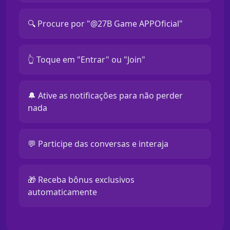
🔍 Procure por "@27B Game APPOficial"
👆 Toque em "Entrar" ou "Join"
🔔 Ative as notificações para não perder
nada
💬 Participe das conversas e interaja
🎁 Receba bônus exclusivos
automaticamente