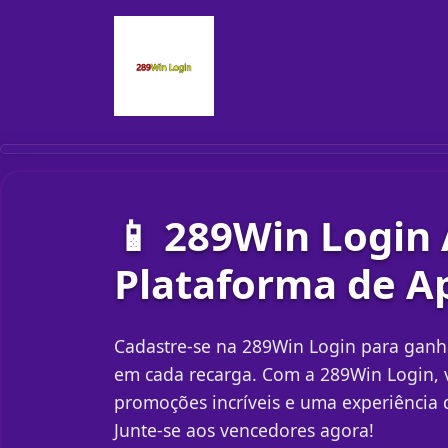
📱 289Win Login
Plataforma de A
Cadastre-se na 289Win Login para ganh
em cada recarga. Com a 289Win Login, 
promoções incríveis e uma experiência d
Junte-se aos vencedores agora!