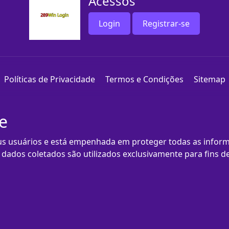
Acessos
Login
Registrar-se
Políticas de Privacidade
Termos e Condições
Sitemap
de
eus usuários e está empenhada em proteger todas as infor
dados coletados são utilizados exclusivamente para fins d