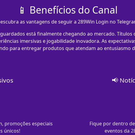
📱 Benefícios do Canal
escubra as vantagens de seguir a 289Win Login no Telegr
guardados está finalmente chegando ao mercado. Títulos co
iências imersivas e jogabilidade inovadora. As expectativas
do para entregar produtos que atendam ao entusiasmo do
sivos
📢 Notí
m, promoções especiais
Fique por dentro d
s únicos!
eventos da 2