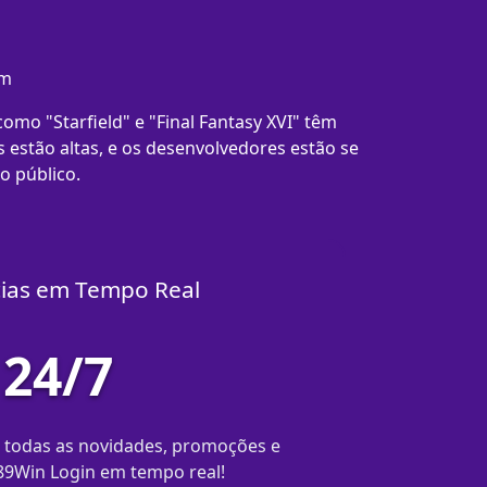
am
mo "Starfield" e "Final Fantasy XVI" têm
 estão altas, e os desenvolvedores estão se
 público.
cias em Tempo Real
24/7
e todas as novidades, promoções e
89Win Login em tempo real!