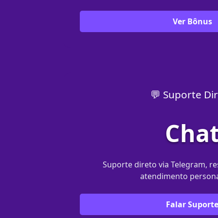
Ver Bônus
💬 Suporte Di
Cha
Suporte direto via Telegram, r
atendimento persona
Falar Suport