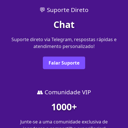
💬 Suporte Direto
Chat
Suporte direto via Telegram, respostas rápidas e
atendimento personalizado!
Falar Suporte
👥 Comunidade VIP
1000+
Junte-se a uma comunidade exclusiva de