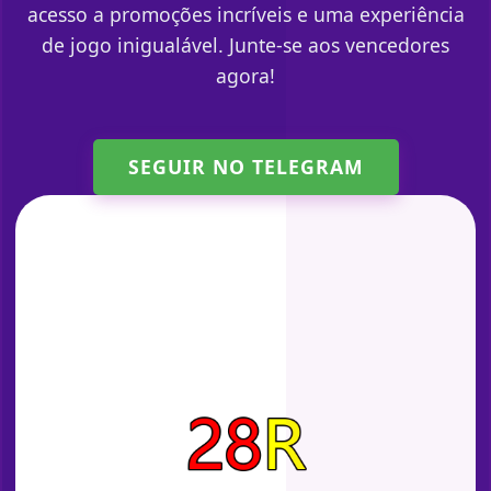
acesso a promoções incríveis e uma experiência
de jogo inigualável. Junte-se aos vencedores
agora!
SEGUIR NO TELEGRAM