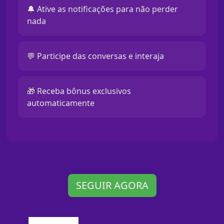
🔔 Ative as notificações para não perder
nada
💬 Participe das conversas e interaja
🎁 Receba bônus exclusivos
automaticamente
SEGUIR AGORA