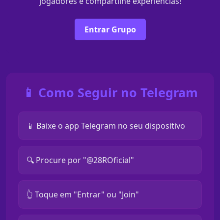
jogadores e compartilhe experiências!
Entrar Grupo
📱 Como Seguir no Telegram
📱 Baixe o app Telegram no seu dispositivo
🔍 Procure por "@28ROficial"
👆 Toque em "Entrar" ou "Join"