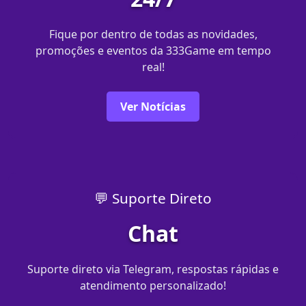
Fique por dentro de todas as novidades,
promoções e eventos da 333Game em tempo
real!
Ver Notícias
💬 Suporte Direto
Chat
Suporte direto via Telegram, respostas rápidas e
atendimento personalizado!