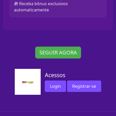
🎁 Receba bônus exclusivos
automaticamente
SEGUIR AGORA
Acessos
Login
Registrar-se