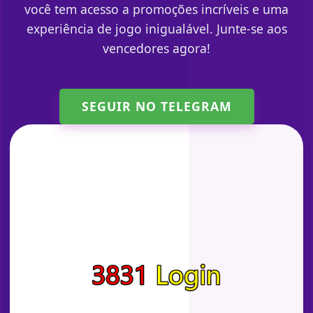
você tem acesso a promoções incríveis e uma
experiência de jogo inigualável. Junte-se aos
vencedores agora!
SEGUIR NO TELEGRAM