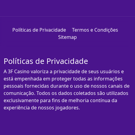
Políticas de Privacidade
Termos e Condições
Sitemap
Políticas de Privacidade
A 3F Casino valoriza a privacidade de seus usuários e
está empenhada em proteger todas as informações
pessoais fornecidas durante o uso de nossos canais de
comunicação. Todos os dados coletados são utilizados
exclusivamente para fins de melhoria contínua da
experiência de nossos jogadores.