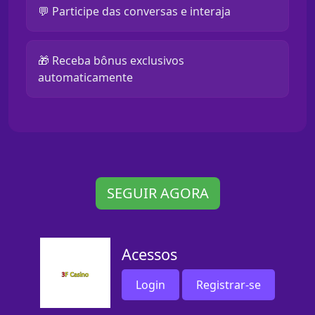
💬 Participe das conversas e interaja
🎁 Receba bônus exclusivos
automaticamente
SEGUIR AGORA
Acessos
Login
Registrar-se