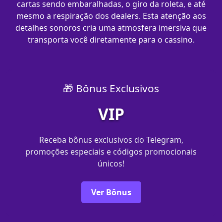
cartas sendo embaralhadas, o giro da roleta, e até
mesmo a respiração dos dealers. Esta atenção aos
detalhes sonoros cria uma atmosfera imersiva que
transporta você diretamente para o cassino.
🎁 Bônus Exclusivos
VIP
Receba bônus exclusivos do Telegram,
promoções especiais e códigos promocionais
únicos!
Ver Bônus