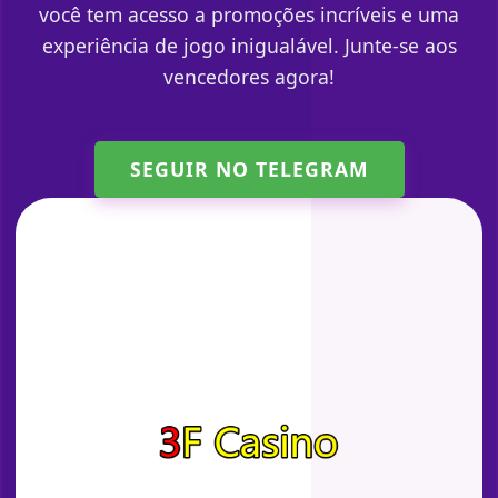
você tem acesso a promoções incríveis e uma
experiência de jogo inigualável. Junte-se aos
vencedores agora!
SEGUIR NO TELEGRAM