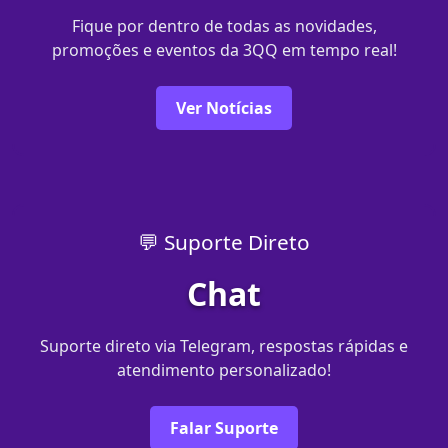
Fique por dentro de todas as novidades,
promoções e eventos da 3QQ em tempo real!
Ver Notícias
💬 Suporte Direto
Chat
Suporte direto via Telegram, respostas rápidas e
atendimento personalizado!
Falar Suporte