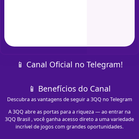
📱 Canal Oficial no Telegram!
📱 Benefícios do Canal
Descubra as vantagens de seguir a 3QQ no Telegram
A 3QQ abre as portas para a riqueza — ao entrar na
3QQ Brasil , você ganha acesso direto a uma variedade
incrível de jogos com grandes oportunidades.