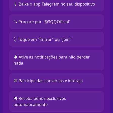
📱 Baixe o app Telegram no seu dispositivo
🔍 Procure por "@3QQOficial"
👆 Toque em "Entrar" ou "Join"
🔔 Ative as notificações para não perder
nada
💬 Participe das conversas e interaja
🎁 Receba bônus exclusivos
automaticamente