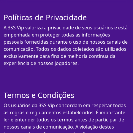
Políticas de Privacidade
A 3SS Vip valoriza a privacidade de seus usuários e está
empenhada em proteger todas as informações
pessoais fornecidas durante o uso de nossos canais de
comunicação. Todos os dados coletados são utilizados
exclusivamente para fins de melhoria contínua da
experiência de nossos jogadores.
Termos e Condições
Os usuários da 3SS Vip concordam em respeitar todas
as regras e regulamentos estabelecidos. É importante
ler e entender todos os termos antes de participar de
nossos canais de comunicação. A violação destes