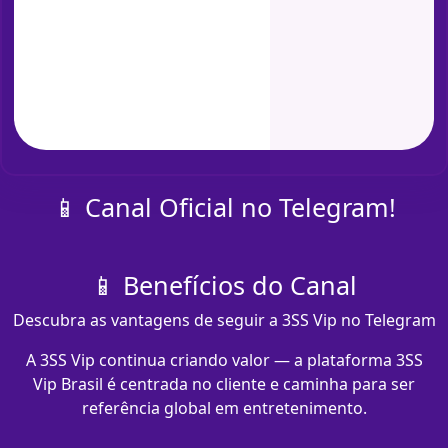
📱 Canal Oficial no Telegram!
📱 Benefícios do Canal
Descubra as vantagens de seguir a 3SS Vip no Telegram
A 3SS Vip continua criando valor — a plataforma 3SS
Vip Brasil é centrada no cliente e caminha para ser
referência global em entretenimento.