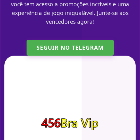
você tem acesso a promoções incríveis e uma
experiência de jogo inigualável. Junte-se aos
vencedores agora!
SEGUIR NO TELEGRAM