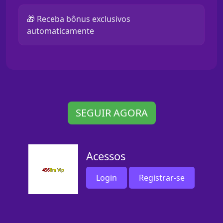
🎁 Receba bônus exclusivos
automaticamente
SEGUIR AGORA
Acessos
Login
Registrar-se