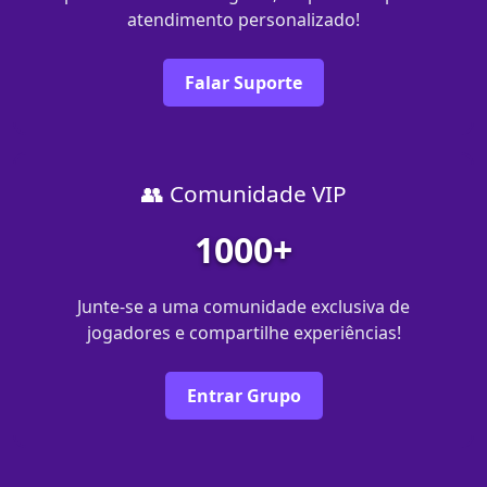
atendimento personalizado!
Falar Suporte
👥 Comunidade VIP
1000+
Junte-se a uma comunidade exclusiva de
jogadores e compartilhe experiências!
Entrar Grupo