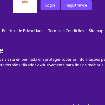
Login
Registrar-se
Políticas de Privacidade
Termos e Condições
Sitemap
de
rios e está empenhada em proteger todas as informações p
tados são utilizados exclusivamente para fins de melhoria