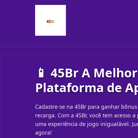
📱 45Br A Melhor
Plataforma de A
Cadastre-se na 45Br para ganhar bônus
recarga. Com a 45Br, você tem acesso a 
uma experiência de jogo inigualável. J
agora!