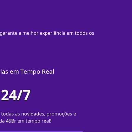
 garante a melhor experiência em todos os
cias em Tempo Real
24/7
e todas as novidades, promoções e
da 45Br em tempo real!