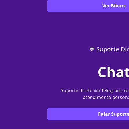
Ver Bônus
💬 Suporte Di
Cha
Suporte direto via Telegram, r
atendimento persona
Falar Suport