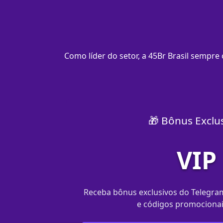
Como líder do setor, a 45Br Brasil sempr
🎁 Bônus Exclu
VIP
Receba bônus exclusivos do Telegra
e códigos promocionai