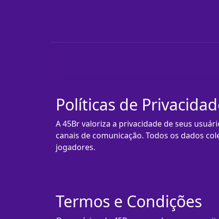
Políticas de Privacida
A 45Br valoriza a privacidade de seus usuá
canais de comunicação. Todos os dados cole
jogadores.
Termos e Condições