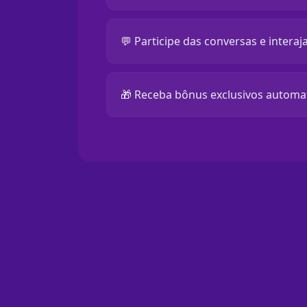
💬 Participe das conversas e interaj
🎁 Receba bônus exclusivos autom