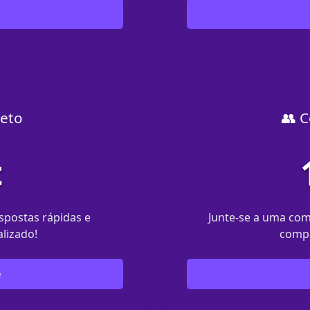
reto
👥 
t
espostas rápidas e
Junte-se a uma com
lizado!
compa
e