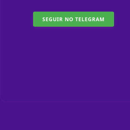
SEGUIR NO TELEGRAM