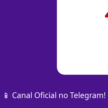
📱 Canal Oficial no Telegram!