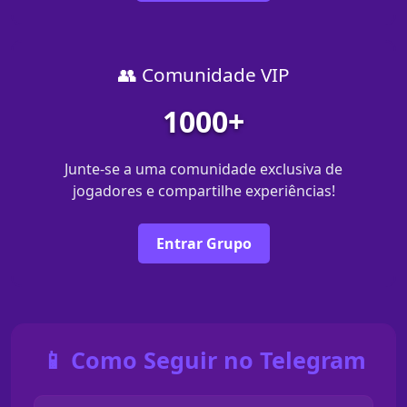
👥 Comunidade VIP
1000+
Junte-se a uma comunidade exclusiva de
jogadores e compartilhe experiências!
Entrar Grupo
📱 Como Seguir no Telegram