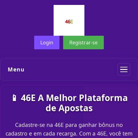
Login
Registrar-se
Menu
📱 46E A Melhor Plataforma
de Apostas
Cadastre-se na 46E para ganhar bônus no
cadastro e em cada recarga. Com a 46E, você tem