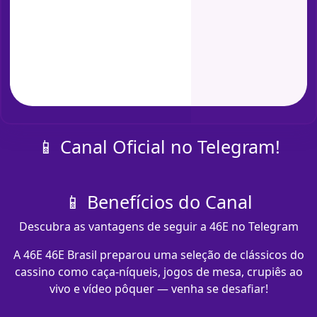
📱 Canal Oficial no Telegram!
📱 Benefícios do Canal
Descubra as vantagens de seguir a 46E no Telegram
A 46E 46E Brasil preparou uma seleção de clássicos do
cassino como caça-níqueis, jogos de mesa, crupiês ao
vivo e vídeo pôquer — venha se desafiar!