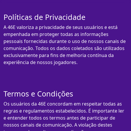
Políticas de Privacidade
A 46E valoriza a privacidade de seus usuários e está
empenhada em proteger todas as informações
pessoais fornecidas durante o uso de nossos canais de
comunicação. Todos os dados coletados são utilizados
exclusivamente para fins de melhoria contínua da
experiência de nossos jogadores.
Termos e Condições
Os usuários da 46E concordam em respeitar todas as
regras e regulamentos estabelecidos. É importante ler
e entender todos os termos antes de participar de
nossos canais de comunicação. A violação destes