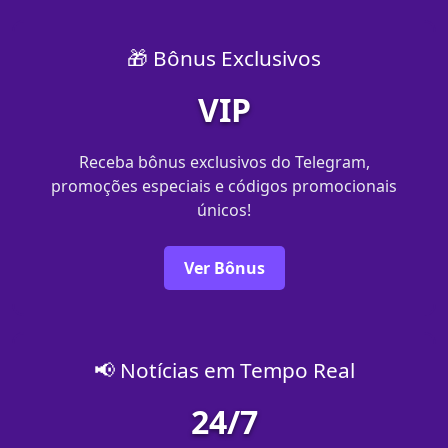
🎁 Bônus Exclusivos
VIP
Receba bônus exclusivos do Telegram,
promoções especiais e códigos promocionais
únicos!
Ver Bônus
📢 Notícias em Tempo Real
24/7