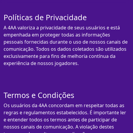
Políticas de Privacidade
A 4AA valoriza a privacidade de seus usuários e está
empenhada em proteger todas as informações
pessoais fornecidas durante o uso de nossos canais de
comunicação. Todos os dados coletados são utilizados
exclusivamente para fins de melhoria contínua da
experiência de nossos jogadores.
Termos e Condições
Os usuários da 4AA concordam em respeitar todas as
regras e regulamentos estabelecidos. É importante ler
e entender todos os termos antes de participar de
nossos canais de comunicação. A violação destes