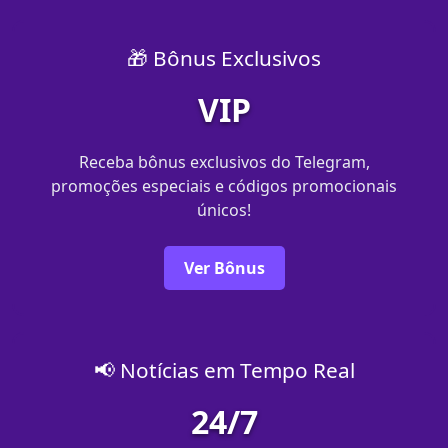
🎁 Bônus Exclusivos
VIP
Receba bônus exclusivos do Telegram,
promoções especiais e códigos promocionais
únicos!
Ver Bônus
📢 Notícias em Tempo Real
24/7