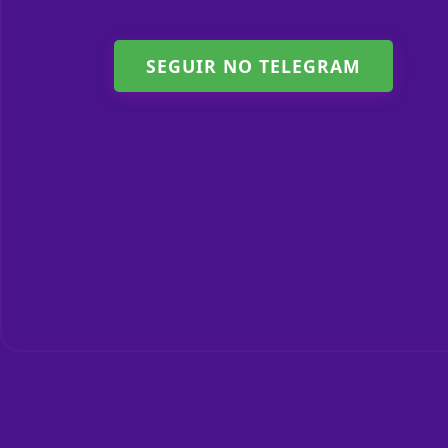
SEGUIR NO TELEGRAM