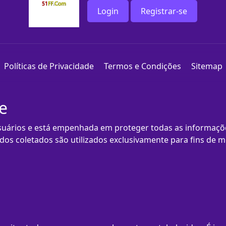
Login
Registrar-se
Políticas de Privacidade
Termos e Condições
Sitemap
de
usuários e está empenhada em proteger todas as informaçõ
os coletados são utilizados exclusivamente para fins de m