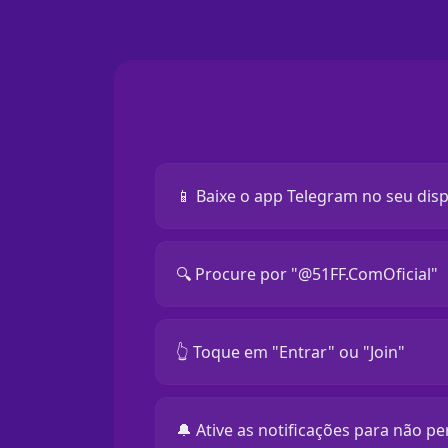
📱 Baixe o app Telegram no seu disp
🔍 Procure por "@51FF.ComOficial"
👆 Toque em "Entrar" ou "Join"
🔔 Ative as notificações para não p