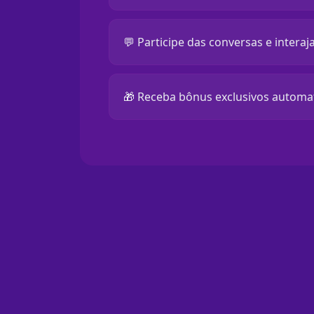
💬 Participe das conversas e interaj
🎁 Receba bônus exclusivos autom