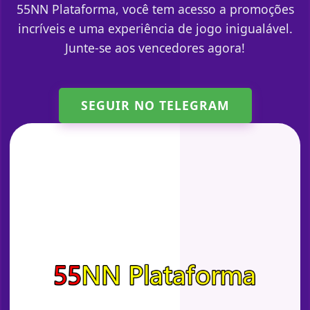
55NN Plataforma, você tem acesso a promoções
incríveis e uma experiência de jogo inigualável.
Junte-se aos vencedores agora!
SEGUIR NO TELEGRAM