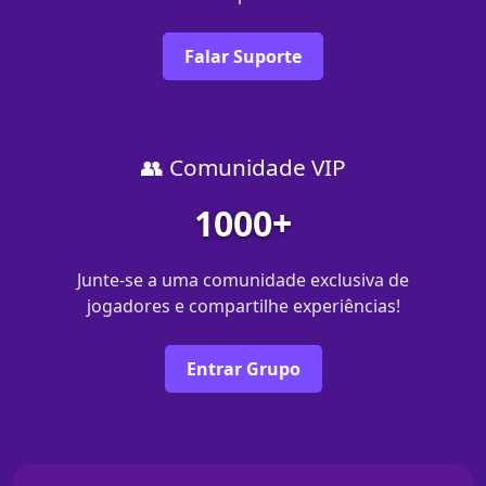
Falar Suporte
👥 Comunidade VIP
1000+
Junte-se a uma comunidade exclusiva de
jogadores e compartilhe experiências!
Entrar Grupo