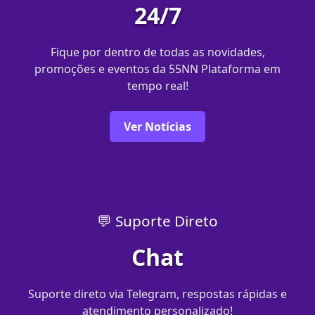
24/7
Fique por dentro de todas as novidades,
promoções e eventos da 55NN Plataforma em
tempo real!
Ver Notícias
💬 Suporte Direto
Chat
Suporte direto via Telegram, respostas rápidas e
atendimento personalizado!