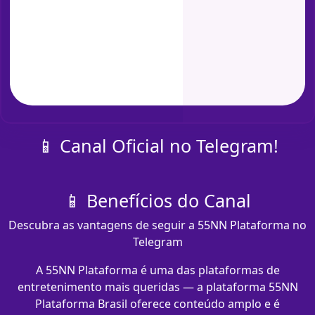
📱 Canal Oficial no Telegram!
📱 Benefícios do Canal
Descubra as vantagens de seguir a 55NN Plataforma no
Telegram
A 55NN Plataforma é uma das plataformas de
entretenimento mais queridas — a plataforma 55NN
Plataforma Brasil oferece conteúdo amplo e é