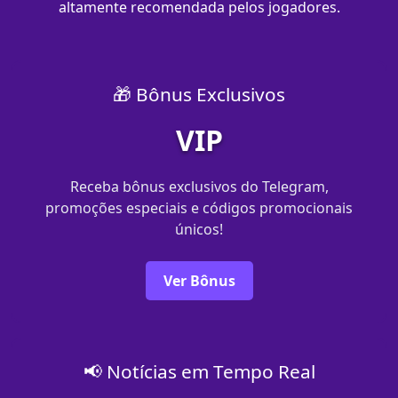
altamente recomendada pelos jogadores.
🎁 Bônus Exclusivos
VIP
Receba bônus exclusivos do Telegram,
promoções especiais e códigos promocionais
únicos!
Ver Bônus
📢 Notícias em Tempo Real