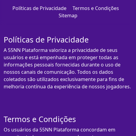
Políticas de Privacidade
Termos e Condições
Sitemap
Políticas de Privacidade
A 55NN Plataforma valoriza a privacidade de seus
usuários e está empenhada em proteger todas as
informações pessoais fornecidas durante o uso de
nossos canais de comunicação. Todos os dados
coletados são utilizados exclusivamente para fins de
melhoria contínua da experiência de nossos jogadores.
Termos e Condições
Os usuários da 55NN Plataforma concordam em