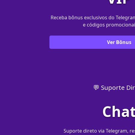
Receba bônus exclusivos do Telegra
e códigos promocionai
Ver Bônus
💬 Suporte Di
Cha
Suporte direto via Telegram, r