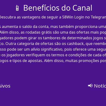
📱 Benefícios do Canal
Descubra as vantagens de seguir a 58Win Login no Telegra
as aumenta o saldo da conta, mas também proporciona uma 
 Além disso, as rodadas grátis são uma das ofertas mais pop
gadores podem girar os tambores de determinados jogos s
co. Outra categoria de ofertas são os cashback, que ree
so pode ser um alívio significativo, pois oferece uma seg
 os jogadores verifiquem os termos e condições de cada o
jogos e tipos de apostas. Além disso, muitas promoções p
sivos
📢 Notí