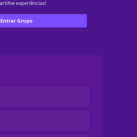
rtilhe experiências!
Entrar Grupo