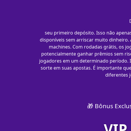
seu primeiro depósito. Isso não apen
disponíveis sem arriscar muito dinheiro.
machines. Com rodadas grátis, os jo
potencialmente ganhar prêmios sem ris
jogadores em um determinado período. Is
sorte em suas apostas. É importante que
diferentes 
🎁 Bônus Exclu
VIP