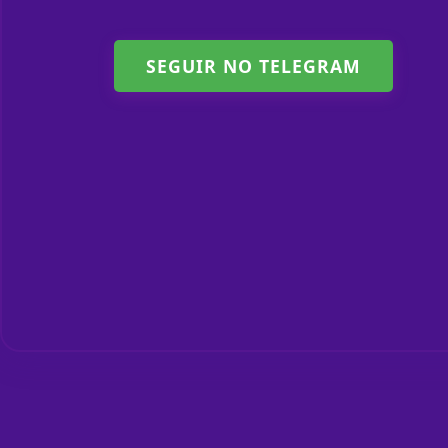
SEGUIR NO TELEGRAM