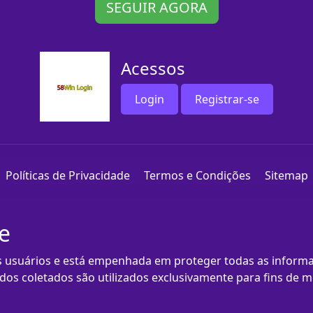
SEGUIR AGORA
Acessos
Login
Registrar-se
Políticas de Privacidade
Termos e Condições
Sitemap
de
us usuários e está empenhada em proteger todas as inform
os coletados são utilizados exclusivamente para fins de m