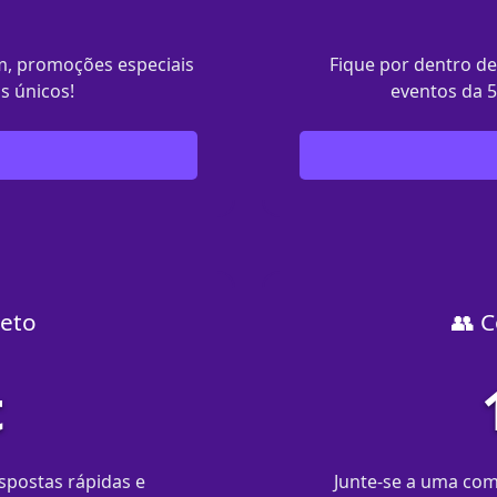
m, promoções especiais
Fique por dentro d
s únicos!
eventos da 
reto
👥 
t
espostas rápidas e
Junte-se a uma com