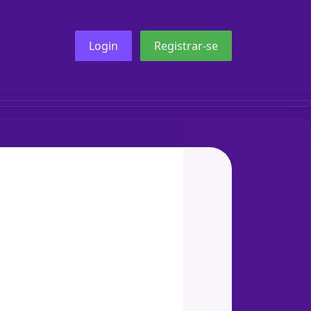
Login
Registrar-se