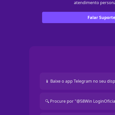
atendimento persona
Falar Suport
📱 Baixe o app Telegram no seu disp
🔍 Procure por "@58Win LoginOficia