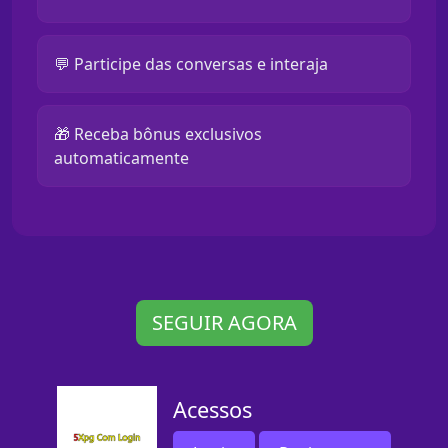
💬 Participe das conversas e interaja
🎁 Receba bônus exclusivos
automaticamente
SEGUIR AGORA
Acessos