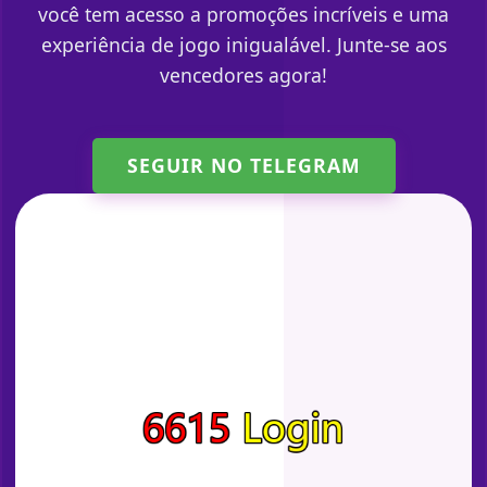
você tem acesso a promoções incríveis e uma
experiência de jogo inigualável. Junte-se aos
vencedores agora!
SEGUIR NO TELEGRAM