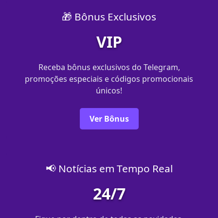
🎁 Bônus Exclusivos
VIP
Receba bônus exclusivos do Telegram,
promoções especiais e códigos promocionais
únicos!
Ver Bônus
📢 Notícias em Tempo Real
24/7