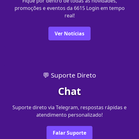
Fique por dentro de todas as novidades,
promoções e eventos da 6615 Login em tempo
real!
Ver Notícias
💬 Suporte Direto
Chat
Suporte direto via Telegram, respostas rápidas e
atendimento personalizado!
Falar Suporte