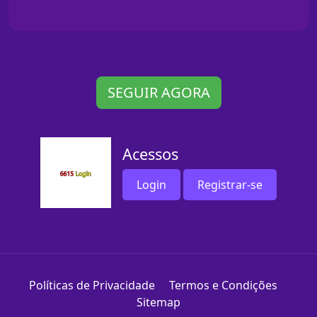
SEGUIR AGORA
Acessos
Login
Registrar-se
Políticas de Privacidade
Termos e Condições
Sitemap