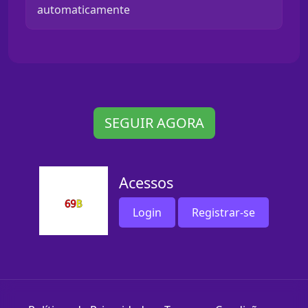
automaticamente
SEGUIR AGORA
Acessos
Login
Registrar-se