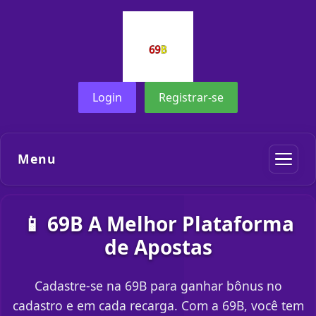
Login
Registrar-se
Menu
📱 69B A Melhor Plataforma
de Apostas
Cadastre-se na 69B para ganhar bônus no
cadastro e em cada recarga. Com a 69B, você tem