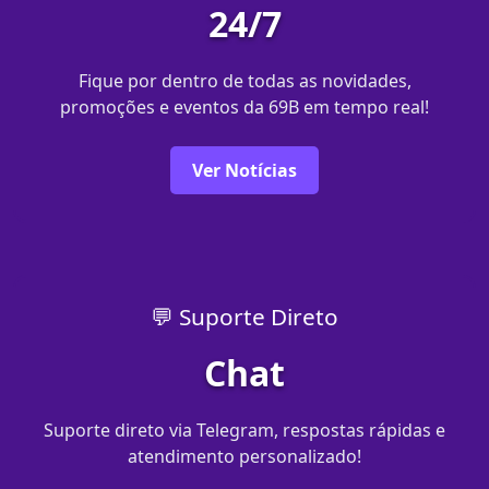
24/7
Fique por dentro de todas as novidades,
promoções e eventos da 69B em tempo real!
Ver Notícias
💬 Suporte Direto
Chat
Suporte direto via Telegram, respostas rápidas e
atendimento personalizado!