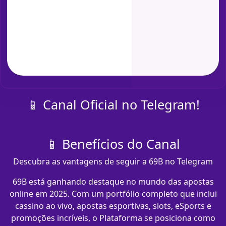
📱 Canal Oficial no Telegram!
📱 Benefícios do Canal
Descubra as vantagens de seguir a 69B no Telegram
69B está ganhando destaque no mundo das apostas
online em 2025. Com um portfólio completo que inclui
cassino ao vivo, apostas esportivas, slots, eSports e
promoções incríveis, o Plataforma se posiciona como