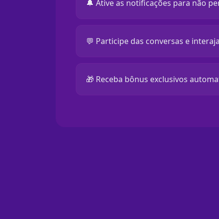
🔔 Ative as notificações para não p
💬 Participe das conversas e interaj
🎁 Receba bônus exclusivos autom