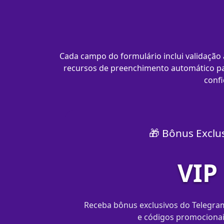
Cada campo do formulário inclui validação
recursos de preenchimento automático par
confi
🎁 Bônus Exclu
VIP
Receba bônus exclusivos do Telegra
e códigos promocionai