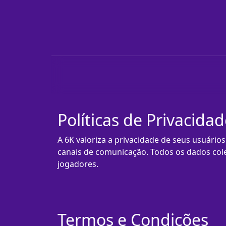
Políticas de Privacida
A 6K valoriza a privacidade de seus usuári
canais de comunicação. Todos os dados cole
jogadores.
Termos e Condições