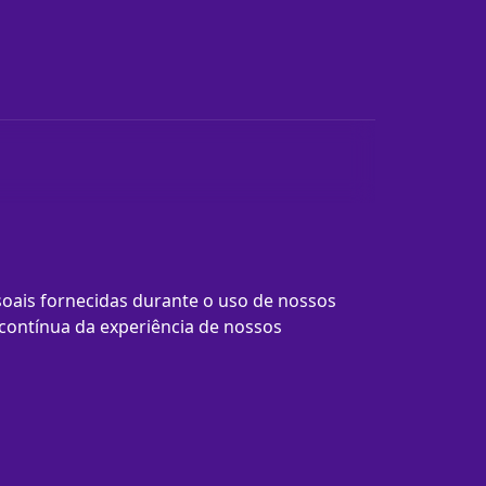
soais fornecidas durante o uso de nossos
 contínua da experiência de nossos