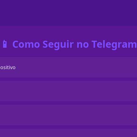
📱 Como Seguir no Telegram
ositivo