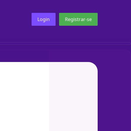
Login
Registrar-se