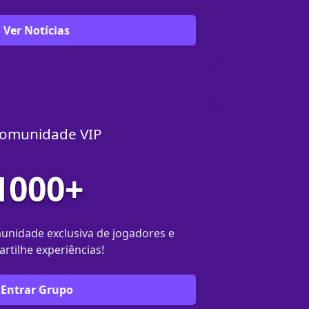
Ver Notícias
Comunidade VIP
1000+
unidade exclusiva de jogadores e
rtilhe experiências!
Entrar Grupo