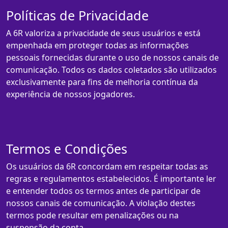
Políticas de Privacidade
A 6R valoriza a privacidade de seus usuários e está
empenhada em proteger todas as informações
pessoais fornecidas durante o uso de nossos canais de
comunicação. Todos os dados coletados são utilizados
exclusivamente para fins de melhoria contínua da
experiência de nossos jogadores.
Termos e Condições
Os usuários da 6R concordam em respeitar todas as
regras e regulamentos estabelecidos. É importante ler
e entender todos os termos antes de participar de
nossos canais de comunicação. A violação destes
termos pode resultar em penalizações ou na
suspensão da conta.