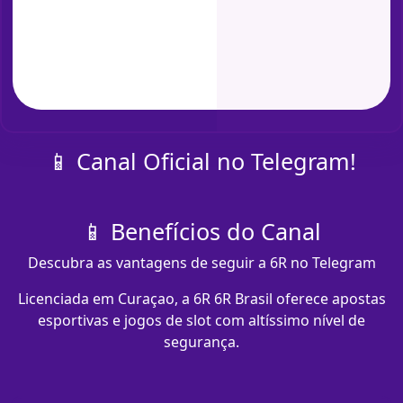
📱 Canal Oficial no Telegram!
📱 Benefícios do Canal
Descubra as vantagens de seguir a 6R no Telegram
Licenciada em Curaçao, a 6R 6R Brasil oferece apostas
esportivas e jogos de slot com altíssimo nível de
segurança.