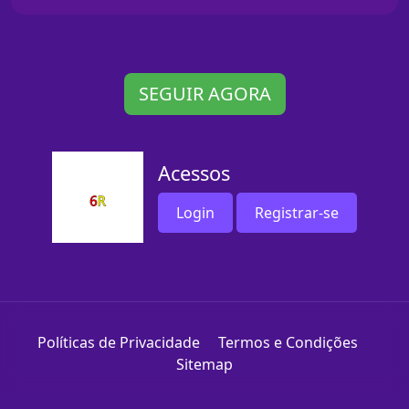
SEGUIR AGORA
Acessos
Login
Registrar-se
Políticas de Privacidade
Termos e Condições
Sitemap