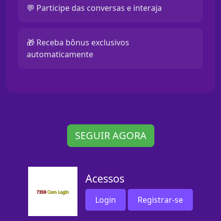
💬 Participe das conversas e interaja
🎁 Receba bônus exclusivos
automaticamente
SEGUIR AGORA
Acessos
Login
Registrar-se