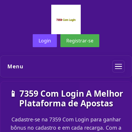
Login
Registrar-se
Menu
📱 7359 Com Login A Melhor
Plataforma de Apostas
Cadastre-se na 7359 Com Login para ganhar
bônus no cadastro e em cada recarga. Com a