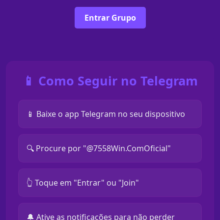
Entrar Grupo
📱 Como Seguir no Telegram
📱 Baixe o app Telegram no seu dispositivo
🔍 Procure por "@7558Win.ComOficial"
👆 Toque em "Entrar" ou "Join"
🔔 Ative as notificações para não perder