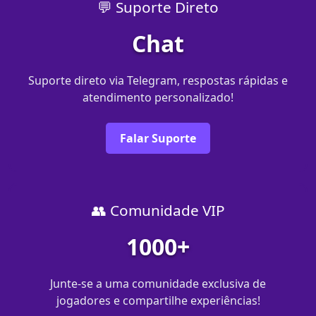
💬 Suporte Direto
Chat
Suporte direto via Telegram, respostas rápidas e
atendimento personalizado!
Falar Suporte
👥 Comunidade VIP
1000+
Junte-se a uma comunidade exclusiva de
jogadores e compartilhe experiências!