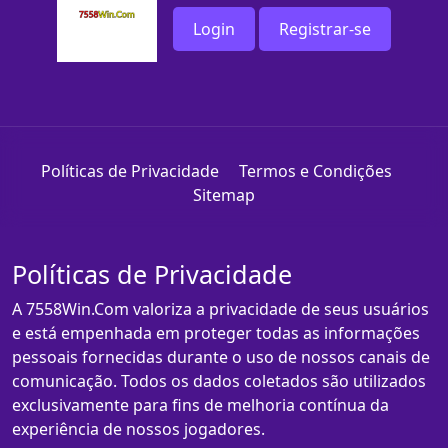
Login
Registrar-se
Políticas de Privacidade
Termos e Condições
Sitemap
Políticas de Privacidade
A 7558Win.Com valoriza a privacidade de seus usuários
e está empenhada em proteger todas as informações
pessoais fornecidas durante o uso de nossos canais de
comunicação. Todos os dados coletados são utilizados
exclusivamente para fins de melhoria contínua da
experiência de nossos jogadores.