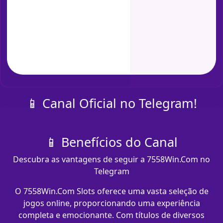
📱 Canal Oficial no Telegram!
📱 Benefícios do Canal
Descubra as vantagens de seguir a 7558Win.Com no
Telegram
O 7558Win.Com Slots oferece uma vasta seleção de
jogos online, proporcionando uma experiência
completa e emocionante. Com títulos de diversos