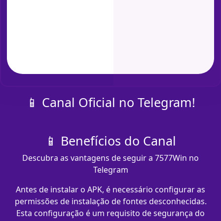
📱 Canal Oficial no Telegram!
📱 Benefícios do Canal
Descubra as vantagens de seguir a 7577Win no
Telegram
Antes de instalar o APK, é necessário configurar as
permissões de instalação de fontes desconhecidas.
Esta configuração é um requisito de segurança do