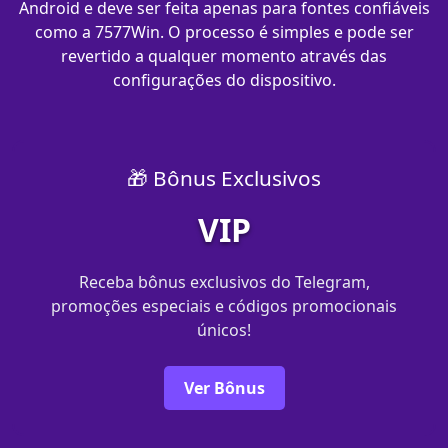
Android e deve ser feita apenas para fontes confiáveis
como a 7577Win. O processo é simples e pode ser
revertido a qualquer momento através das
configurações do dispositivo.
🎁 Bônus Exclusivos
VIP
Receba bônus exclusivos do Telegram,
promoções especiais e códigos promocionais
únicos!
Ver Bônus