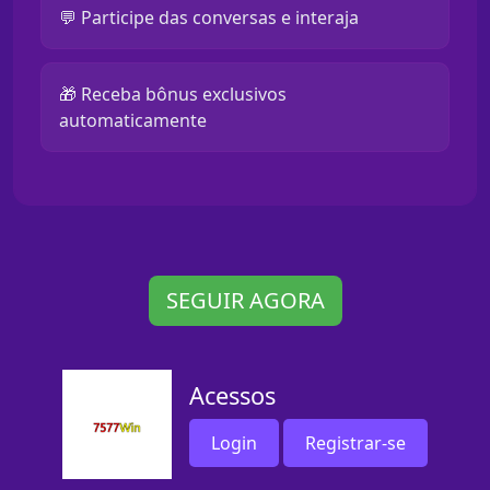
💬 Participe das conversas e interaja
🎁 Receba bônus exclusivos
automaticamente
SEGUIR AGORA
Acessos
Login
Registrar-se