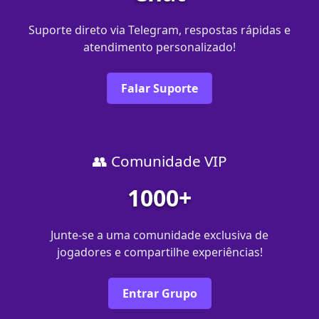
Suporte direto via Telegram, respostas rápidas e
atendimento personalizado!
Falar Suporte
👥 Comunidade VIP
1000+
Junte-se a uma comunidade exclusiva de
jogadores e compartilhe experiências!
Entrar Grupo