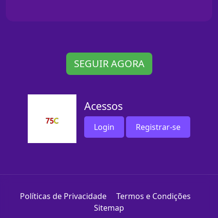
SEGUIR AGORA
Acessos
Login
Registrar-se
Políticas de Privacidade
Termos e Condições
Sitemap