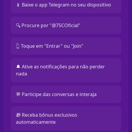
📱 Baixe o app Telegram no seu dispositivo
🔍 Procure por "@75COficial"
👆 Toque em "Entrar" ou "Join"
🔔 Ative as notificações para não perder
nada
💬 Participe das conversas e interaja
🎁 Receba bônus exclusivos
automaticamente