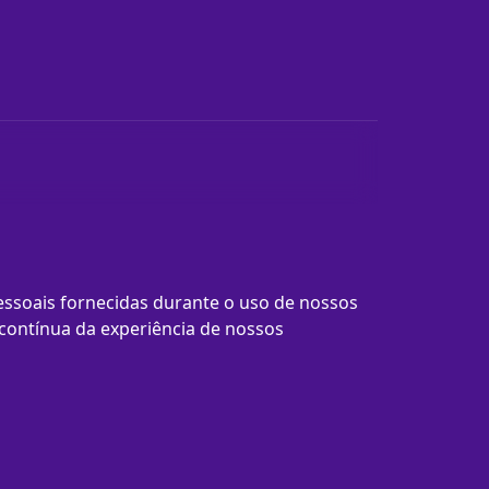
essoais fornecidas durante o uso de nossos
 contínua da experiência de nossos