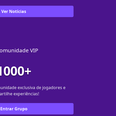
Ver Notícias
Comunidade VIP
1000+
unidade exclusiva de jogadores e
rtilhe experiências!
Entrar Grupo