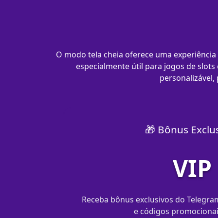
O modo tela cheia oferece uma experiência 
especialmente útil para jogos de slot
personalizável,
🎁 Bônus Exclu
VIP
Receba bônus exclusivos do Telegra
e códigos promocionai