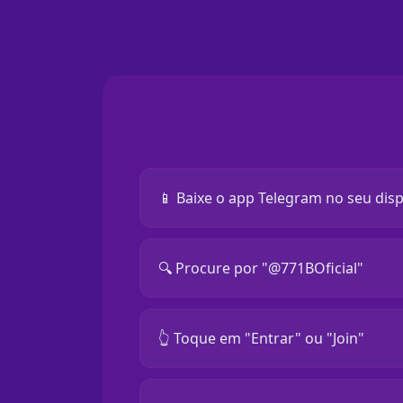
📱 Baixe o app Telegram no seu disp
🔍 Procure por "@771BOficial"
👆 Toque em "Entrar" ou "Join"