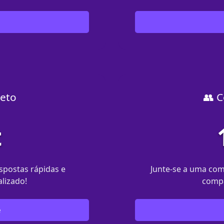
reto
👥 
t
espostas rápidas e
Junte-se a uma com
lizado!
compa
e