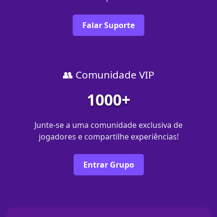
Falar Suporte
👥 Comunidade VIP
1000+
Junte-se a uma comunidade exclusiva de
jogadores e compartilhe experiências!
Entrar Grupo