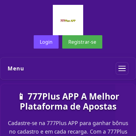
Login
Registrar-se
Menu
📱 777Plus APP A Melhor
Plataforma de Apostas
Cadastre-se na 777Plus APP para ganhar bônus
no cadastro e em cada recarga. Com a 777Plus