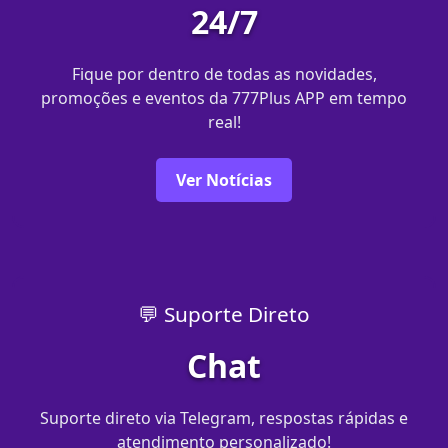
24/7
Fique por dentro de todas as novidades,
promoções e eventos da 777Plus APP em tempo
real!
Ver Notícias
💬 Suporte Direto
Chat
Suporte direto via Telegram, respostas rápidas e
atendimento personalizado!