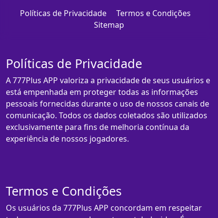
Políticas de Privacidade
Termos e Condições
Sitemap
Políticas de Privacidade
A 777Plus APP valoriza a privacidade de seus usuários e
está empenhada em proteger todas as informações
pessoais fornecidas durante o uso de nossos canais de
comunicação. Todos os dados coletados são utilizados
exclusivamente para fins de melhoria contínua da
experiência de nossos jogadores.
Termos e Condições
Os usuários da 777Plus APP concordam em respeitar