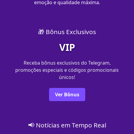
emoção e qualidade máxima.
🎁 Bônus Exclusivos
VIP
Receba bônus exclusivos do Telegram,
promoções especiais e códigos promocionais
únicos!
Ver Bônus
📢 Notícias em Tempo Real