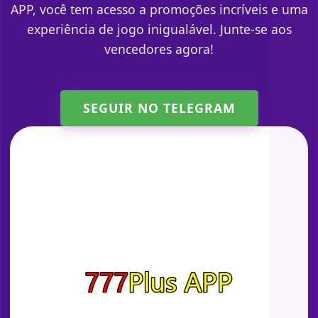
APP, você tem acesso a promoções incríveis e uma
experiência de jogo inigualável. Junte-se aos
vencedores agora!
SEGUIR NO TELEGRAM