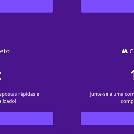
reto
👥 
t
espostas rápidas e
Junte-se a uma com
lizado!
compa
e