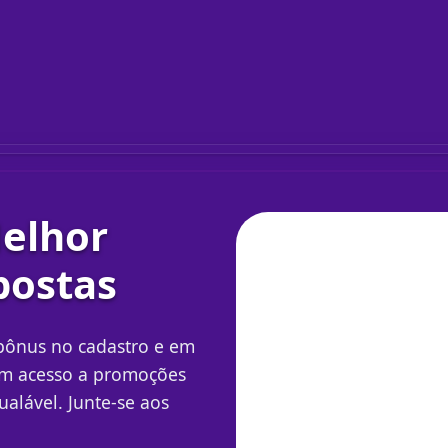
elhor
postas
bônus no cadastro e em
em acesso a promoções
ualável. Junte-se aos