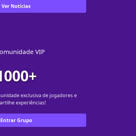
Ver Notícias
Comunidade VIP
1000+
unidade exclusiva de jogadores e
rtilhe experiências!
Entrar Grupo