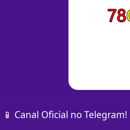
📱 Canal Oficial no Telegram!