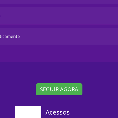
a
aticamente
SEGUIR AGORA
Acessos