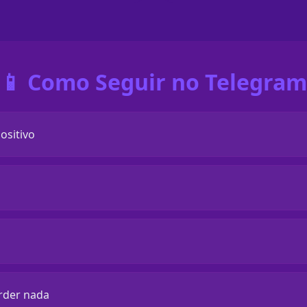
📱 Como Seguir no Telegram
ositivo
erder nada