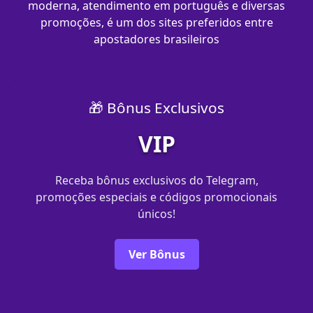
moderna, atendimento em português e diversas
promoções, é um dos sites preferidos entre
apostadores brasileiros
🎁 Bônus Exclusivos
VIP
Receba bônus exclusivos do Telegram,
promoções especiais e códigos promocionais
únicos!
Ver Bônus