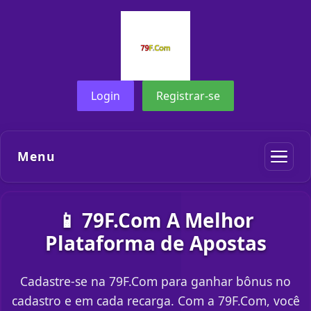
Login
Registrar-se
Menu
📱 79F.Com A Melhor
Plataforma de Apostas
Cadastre-se na 79F.Com para ganhar bônus no
cadastro e em cada recarga. Com a 79F.Com, você