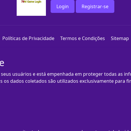
Login
Registrar-se
Políticas de Privacidade
Termos e Condições
Sitemap
de
e seus usuários e está empenhada em proteger todas as in
 os dados coletados são utilizados exclusivamente para fi