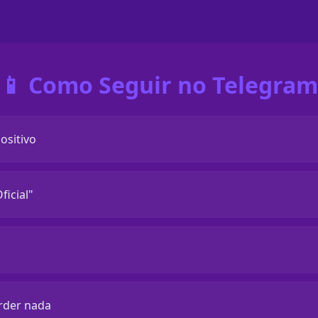
📱 Como Seguir no Telegram
ositivo
icial"
erder nada