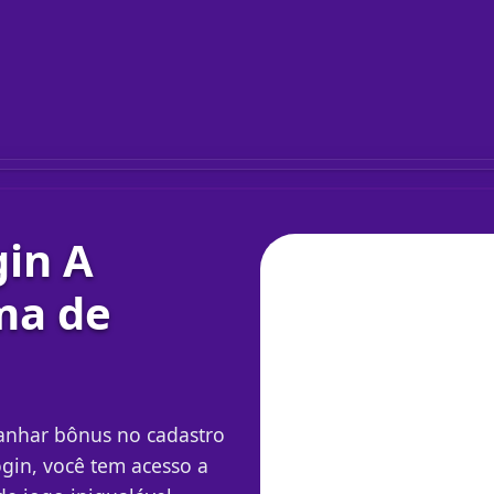
in A
ma de
anhar bônus no cadastro
in, você tem acesso a