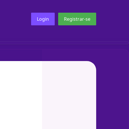
Login
Registrar-se