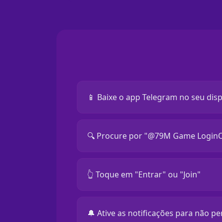
📱 Baixe o app Telegram no seu disp
🔍 Procure por "@79M Game LoginOf
👆 Toque em "Entrar" ou "Join"
🔔 Ative as notificações para não p