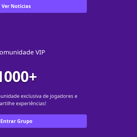
Ver Notícias
Comunidade VIP
1000+
unidade exclusiva de jogadores e
rtilhe experiências!
Entrar Grupo