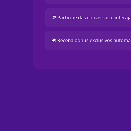
💬 Participe das conversas e interaj
🎁 Receba bônus exclusivos autom