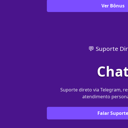
Ver Bônus
💬 Suporte Di
Cha
Suporte direto via Telegram, r
atendimento persona
Falar Suport