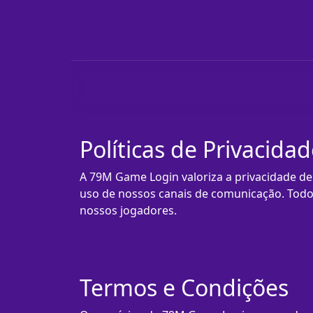
Políticas de Privacida
A 79M Game Login valoriza a privacidade d
uso de nossos canais de comunicação. Todos
nossos jogadores.
Termos e Condições