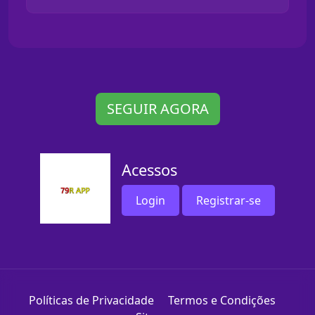
SEGUIR AGORA
Acessos
Login
Registrar-se
Políticas de Privacidade
Termos e Condições