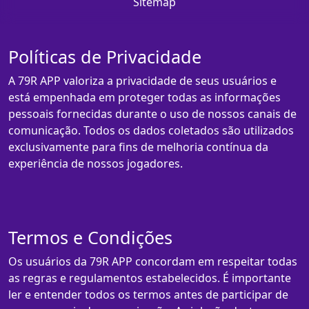
Sitemap
Políticas de Privacidade
A 79R APP valoriza a privacidade de seus usuários e
está empenhada em proteger todas as informações
pessoais fornecidas durante o uso de nossos canais de
comunicação. Todos os dados coletados são utilizados
exclusivamente para fins de melhoria contínua da
experiência de nossos jogadores.
Termos e Condições
Os usuários da 79R APP concordam em respeitar todas
as regras e regulamentos estabelecidos. É importante
ler e entender todos os termos antes de participar de