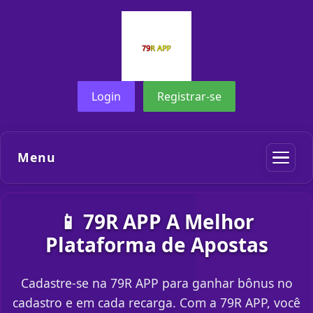
Login
Registrar-se
Menu
📱 79R APP A Melhor
Plataforma de Apostas
Cadastre-se na 79R APP para ganhar bônus no
cadastro e em cada recarga. Com a 79R APP, você