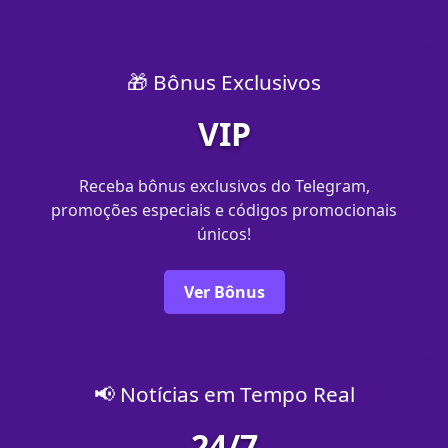
🎁 Bônus Exclusivos
VIP
Receba bônus exclusivos do Telegram,
promoções especiais e códigos promocionais
únicos!
Ver Bônus
📢 Notícias em Tempo Real
24/7