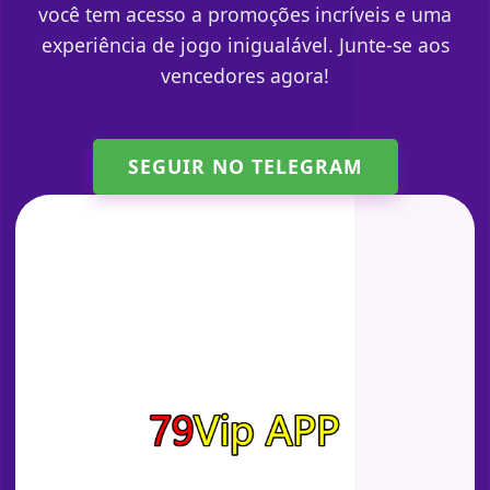
você tem acesso a promoções incríveis e uma
experiência de jogo inigualável. Junte-se aos
vencedores agora!
SEGUIR NO TELEGRAM