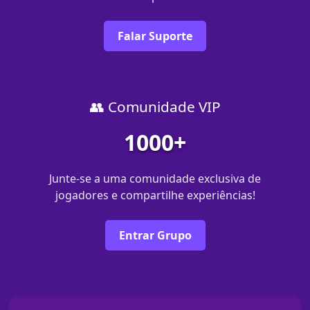
Falar Suporte
👥 Comunidade VIP
1000+
Junte-se a uma comunidade exclusiva de
jogadores e compartilhe experiências!
Entrar Grupo