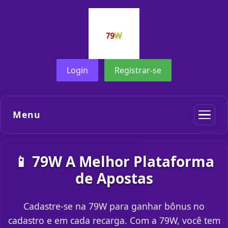
Login
Registrar-se
Menu
📱 79W A Melhor Plataforma
de Apostas
Cadastre-se na 79W para ganhar bônus no
cadastro e em cada recarga. Com a 79W, você tem