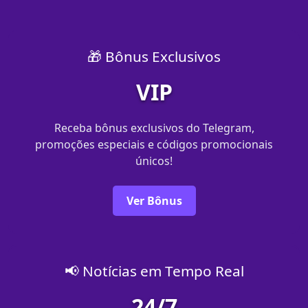
🎁 Bônus Exclusivos
VIP
Receba bônus exclusivos do Telegram,
promoções especiais e códigos promocionais
únicos!
Ver Bônus
📢 Notícias em Tempo Real
24/7