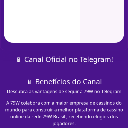
📱 Canal Oficial no Telegram!
📱 Benefícios do Canal
Descubra as vantagens de seguir a 79W no Telegram
A 79W colabora com a maior empresa de cassinos do
mundo para construir a melhor plataforma de cassino
online da rede 79W Brasil , recebendo elogios dos
jogadores.