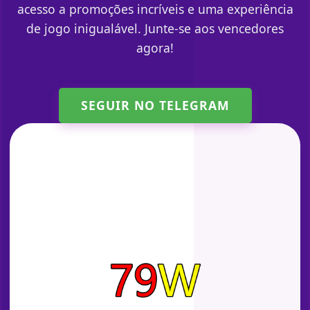
acesso a promoções incríveis e uma experiência
de jogo inigualável. Junte-se aos vencedores
agora!
SEGUIR NO TELEGRAM