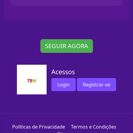
SEGUIR AGORA
Acessos
Login
Registrar-se
Políticas de Privacidade
Termos e Condições