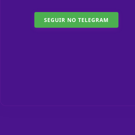
SEGUIR NO TELEGRAM