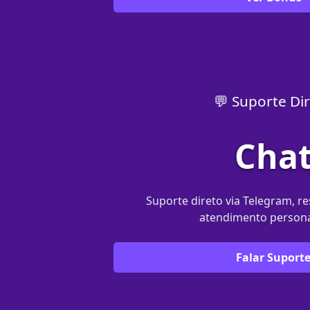
💬 Suporte Di
Cha
Suporte direto via Telegram, r
atendimento persona
Falar Suport