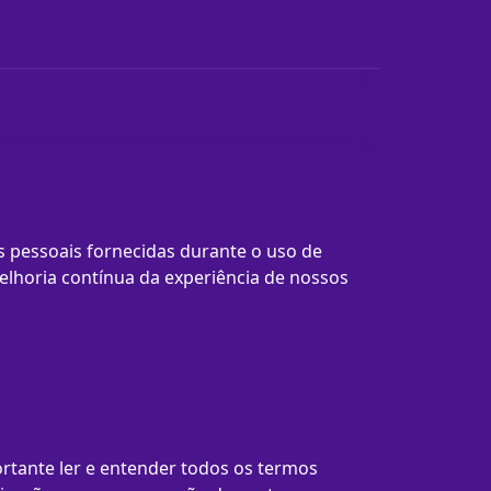
s pessoais fornecidas durante o uso de
elhoria contínua da experiência de nossos
rtante ler e entender todos os termos