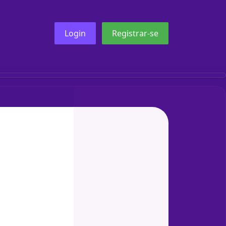
Login
Registrar-se