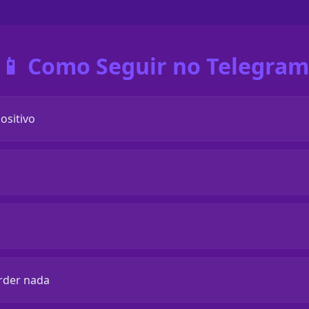
📱 Como Seguir no Telegram
ositivo
erder nada