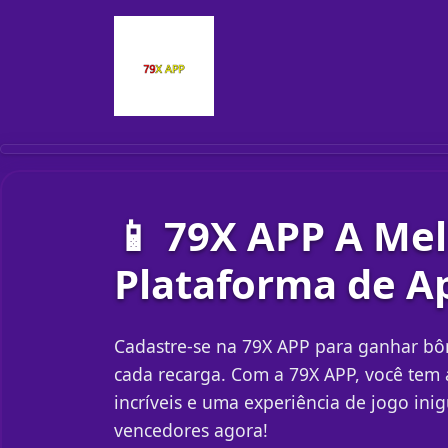
📱 79X APP A Me
Plataforma de A
Cadastre-se na 79X APP para ganhar bô
cada recarga. Com a 79X APP, você tem
incríveis e uma experiência de jogo inig
vencedores agora!