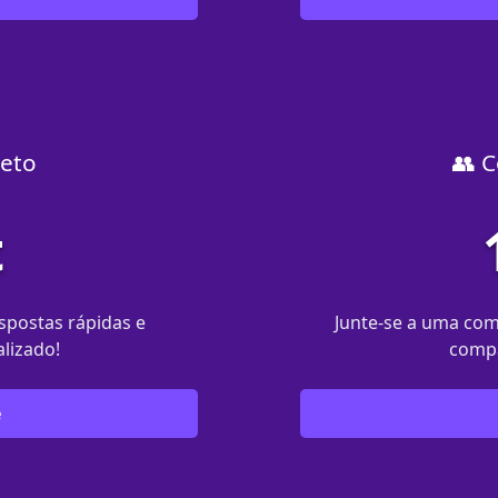
reto
👥 
t
espostas rápidas e
Junte-se a uma com
lizado!
compa
e