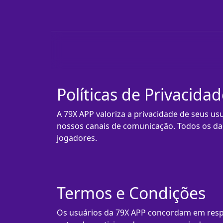
Políticas de Privacida
A 79X APP valoriza a privacidade de seus u
nossos canais de comunicação. Todos os dad
jogadores.
Termos e Condições
Os usuários da 79X APP concordam em respei