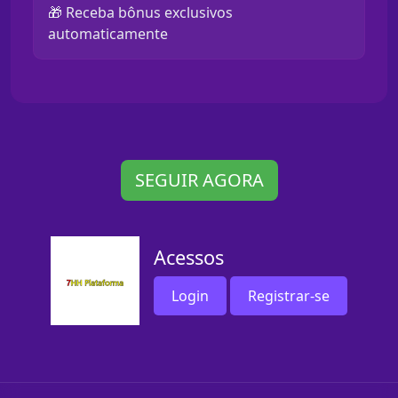
🎁 Receba bônus exclusivos
automaticamente
SEGUIR AGORA
Acessos
Login
Registrar-se