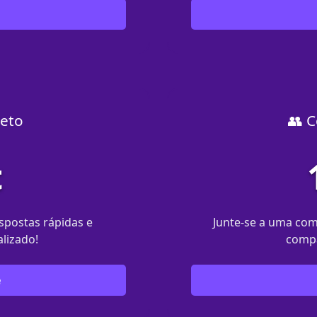
reto
👥 
t
espostas rápidas e
Junte-se a uma com
lizado!
compa
e