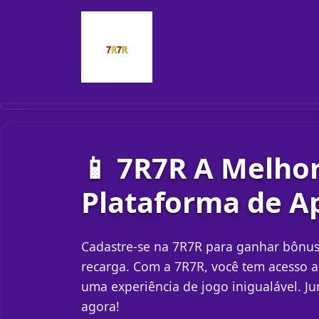
📱 7R7R A Melho
Plataforma de A
Cadastre-se na 7R7R para ganhar bônus
recarga. Com a 7R7R, você tem acesso a
uma experiência de jogo inigualável. J
agora!