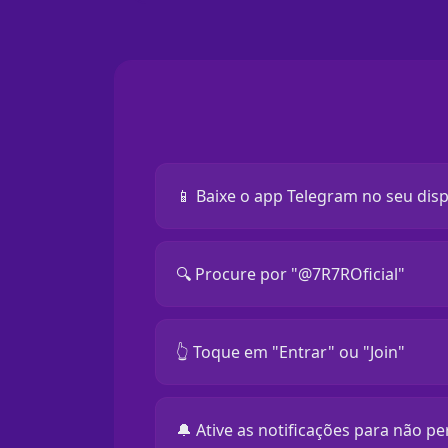
📱 Baixe o app Telegram no seu disp
🔍 Procure por "@7R7ROficial"
👆 Toque em "Entrar" ou "Join"
🔔 Ative as notificações para não p