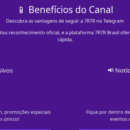
📱 Benefícios do Canal
Descubra as vantagens de seguir a 7R7R no Telegram
ou reconhecimento oficial, e a plataforma 7R7R Brasil ofer
rápida.
sivos
📢 Notí
m, promoções especiais
Fique por dentro d
s únicos!
eventos 