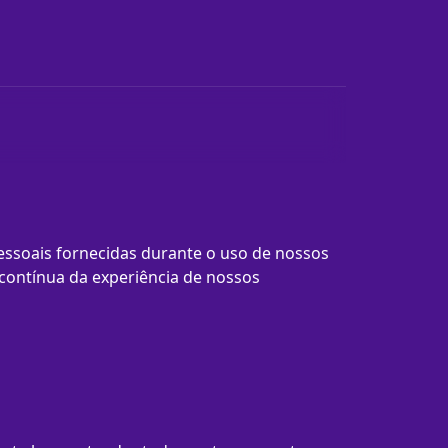
essoais fornecidas durante o uso de nossos
 contínua da experiência de nossos