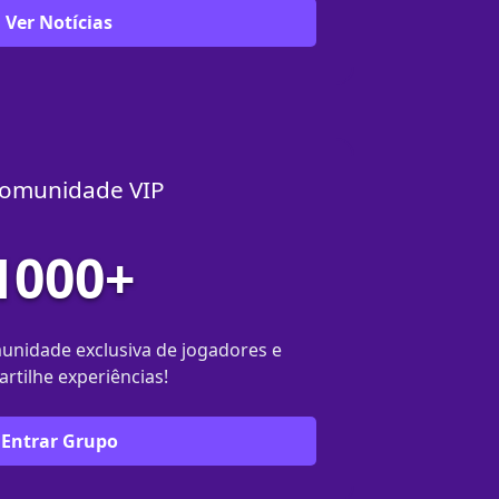
Ver Notícias
Comunidade VIP
1000+
unidade exclusiva de jogadores e
rtilhe experiências!
Entrar Grupo