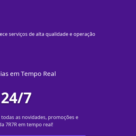
ece serviços de alta qualidade e operação
cias em Tempo Real
24/7
e todas as novidades, promoções e
da 7R7R em tempo real!