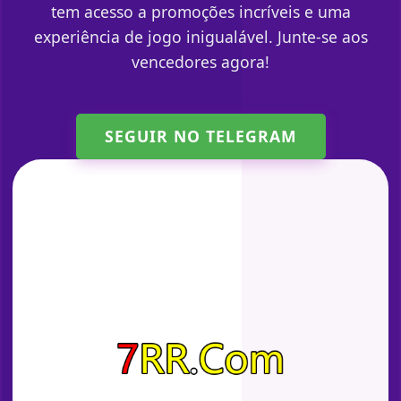
tem acesso a promoções incríveis e uma
experiência de jogo inigualável. Junte-se aos
vencedores agora!
SEGUIR NO TELEGRAM