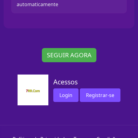
automaticamente
SEGUIR AGORA
Acessos
Login
Registrar-se