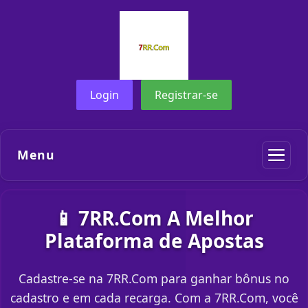
Login
Registrar-se
Menu
📱 7RR.Com A Melhor
Plataforma de Apostas
Cadastre-se na 7RR.Com para ganhar bônus no
cadastro e em cada recarga. Com a 7RR.Com, você