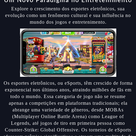
Um Novo Paradigma no Entretenimento
Explore o crescimento dos esportes eletrônicos, sua
evolução como um fenômeno cultural e sua influência no
mundo dos jogos e entretenimento.
Os esportes eletrônicos, ou eSports, têm crescido de forma
exponencial nos últimos anos, atraindo milhões de fãs em
todo o mundo. Essa categoria de jogo não se resume
apenas a competições em plataformas tradicionais; ela
abrange uma variedade de gêneros, desde MOBAs
(Multiplayer Online Battle Arena) como League of
Legends, até jogos de tiro em primeira pessoa como
Counter-Strike: Global Offensive. Os torneios de eSports